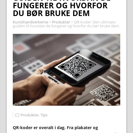
FUNGERER OG HVORFOR
DU BØR BRUKE DEM
Kunsthandverkerne
>
Produkter
>
QR-koder: Den ultimate
guiden til hvordan de fungerer og hvorfor du bør bruke dem
Produkter
,
Tips
QR-koder er overalt i dag. Fra plakater og