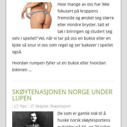
Hvor mange av oss har ikke
fokusert på kroppens
fremside og ønsket seg større
eller mindre bryster, tatt et
tak i bilringen og studert seg
selv i speilet? Vel, når vi tar på oss en bukse eller en
kjole så snur vi oss som regel og ser bakover i speilet
også.
Hvordan rumpen fyller ut en bukse eller hvordan
bikinien …
SKØYTENASJONEN NORGE UNDER
LUPEN
Tips
Skøyter
,
Skøytesport
De som er gamle nok til å
huske norsk skøytesportens
gullalder på 60- og 70-tallet