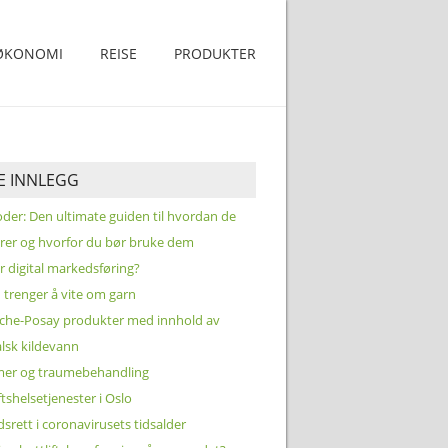
ØKONOMI
REISE
PRODUKTER
TE INNLEGG
der: Den ultimate guiden til hvordan de
rer og hvorfor du bør bruke dem
r digital markedsføring?
u trenger å vite om garn
che-Posay produkter med innhold av
lsk kildevann
er og traumebehandling
ftshelsetjenester i Oslo
dsrett i coronavirusets tidsalder