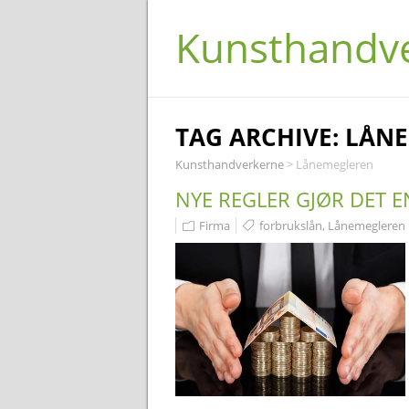
Kunsthandv
TAG ARCHIVE:
LÅN
Kunsthandverkerne
>
Lånemegleren
NYE REGLER GJØR DET E
Firma
forbrukslån
,
Lånemegleren