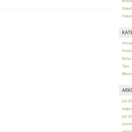
Brazil
Skøyt
Fiske
KAT
Firma
Produ
Reise
Tips
Økon
ARK
juli 2
augus
juli 2
nove
oktob