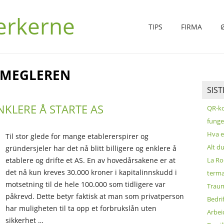
erkerne
TIPS
FIRMA
EMEGLEREN
SIS
NKLERE Å STARTE AS
QR-ko
funge
Hva e
Til stor glede for mange etablererspirer og
Alt d
gründersjeler har det nå blitt billigere og enklere å
etablere og drifte et AS. En av hovedårsakene er at
La Ro
det nå kun kreves 30.000 kroner i kapitalinnskudd i
terma
motsetning til de hele 100.000 som tidligere var
Traum
påkrevd. Dette betyr faktisk at man som privatperson
Bedri
har muligheten til ta opp et forbrukslån uten
Arbei
sikkerhet …