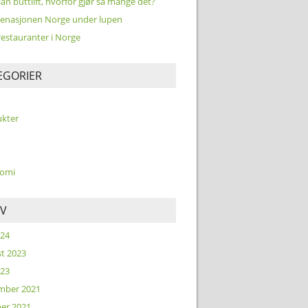
ian buttlift, hvorfor gjør så mange det?
enasjonen Norge under lupen
restauranter i Norge
EGORIER
kter
omi
IV
024
t 2023
023
mber 2021
er 2021